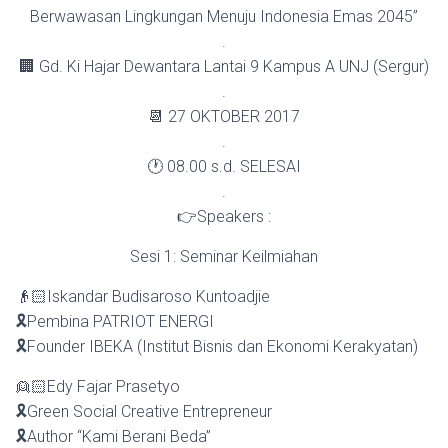
Berwawasan Lingkungan Menuju Indonesia Emas 2045”
.
🏢 Gd. Ki Hajar Dewantara Lantai 9 Kampus A UNJ (Sergur)
.
📆 27 OKTOBER 2017
.
🕐 08.00 s.d. SELESAI
.
👉Speakers :
Sesi 1: Seminar Keilmiahan
👴🏻Iskandar Budisaroso Kuntoadjie
🎗Pembina PATRIOT ENERGI
🎗Founder IBEKA (Institut Bisnis dan Ekonomi Kerakyatan)
👱🏻Edy Fajar Prasetyo
🎗Green Social Creative Entrepreneur
🎗Author “Kami Berani Beda”