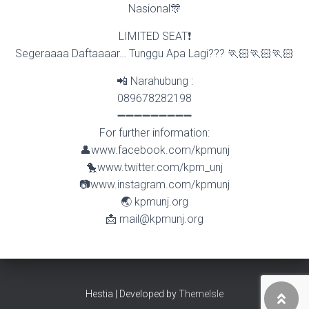
Nasional🎊
LIMITED SEAT❗
Segeraaaa Daftaaaar… Tunggu Apa Lagi??? 🏃🏻🏃🏻🏃🏻
📲 Narahubung :
089678282198
➖➖➖➖➖➖➖➖➖
For further information:
👤www.facebook.com/kpmunj
🐤www.twitter.com/kpm_unj
📷www.instagram.com/kpmunj
🌏 kpmunj.org
📩 mail@kpmunj.org
Hestia | Developed by
ThemeIsle