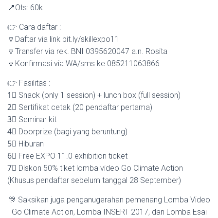
📍Ots: 60k
👉 Cara daftar :
🔽Daftar via link bit.ly/skillexpo11
🔽Transfer via rek. BNI 0395620047 a.n. Rosita
🔽Konfirmasi via WA/sms ke 085211063866
👉 Fasilitas :
1⃣ Snack (only 1 session) + lunch box (full session)
2⃣ Sertifikat cetak (20 pendaftar pertama)
3⃣ Seminar kit
4⃣ Doorprize (bagi yang beruntung)
5⃣ Hiburan
6⃣ Free EXPO 11.0 exhibition ticket
7⃣ Diskon 50% tiket lomba video Go Climate Action
(Khusus pendaftar sebelum tanggal 28 September)
🎊 Saksikan juga penganugerahan pemenang Lomba Video
Go Climate Action, Lomba INSERT 2017, dan Lomba Esai