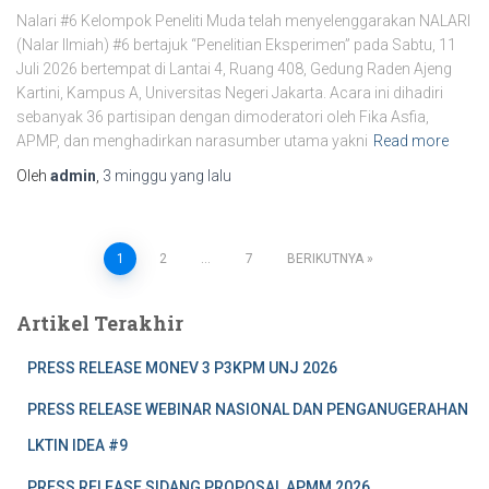
Nalari #6 Kelompok Peneliti Muda telah menyelenggarakan NALARI
(Nalar Ilmiah) #6 bertajuk “Penelitian Eksperimen” pada Sabtu, 11
Juli 2026 bertempat di Lantai 4, Ruang 408, Gedung Raden Ajeng
Kartini, Kampus A, Universitas Negeri Jakarta. Acara ini dihadiri
sebanyak 36 partisipan dengan dimoderatori oleh Fika Asfia,
APMP, dan menghadirkan narasumber utama yakni
Read more
Oleh
admin
,
3 minggu
yang lalu
1
2
…
7
BERIKUTNYA
Artikel Terakhir
PRESS RELEASE MONEV 3 P3KPM UNJ 2026
PRESS RELEASE WEBINAR NASIONAL DAN PENGANUGERAHAN
LKTIN IDEA #9
PRESS RELEASE SIDANG PROPOSAL APMM 2026