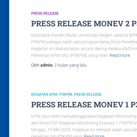
PRESS RELEASE
PRESS RELEASE MONEV 2 
Kelompok Peneliti Muda Universitas Negeri Jakarta (K
P3KPM sebagai salah satu program kerja Divisi Peneli
Kegiatan ini dilaksanakan secara daring melalui platf
Penelitian KPM UNJ (P3KPM) yang telah
Read more
Oleh
admin
,
2 bulan
yang lalu
KEGIATAN KPM
P3KPM
PRESS RELEASE
PRESS RELEASE MONEV 1 
KPM UNJ telah menyelenggarakan kegiatan Monitoring
dari Divisi P2P. Kegiatan Monitoring Evaluasi 1 P3KPM 
Minggu, 10 Mei 2026. Kegiatan ini menjadi salah satu
penelitian tim P3KPM yang
Read more