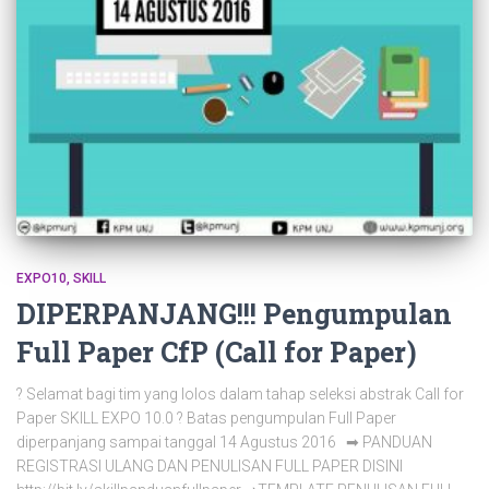
EXPO10
SKILL
DIPERPANJANG!!! Pengumpulan
Full Paper CfP (Call for Paper)
? Selamat bagi tim yang lolos dalam tahap seleksi abstrak Call for
Paper SKILL EXPO 10.0 ? Batas pengumpulan Full Paper
diperpanjang sampai tanggal 14 Agustus 2016 ➡ PANDUAN
REGISTRASI ULANG DAN PENULISAN FULL PAPER DISINI