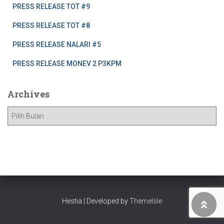
PRESS RELEASE TOT #9
PRESS RELEASE TOT #8
PRESS RELEASE NALARI #5
PRESS RELEASE MONEV 2 P3KPM
Archives
A
r
c
h
i
v
e
s
Hestia | Developed by
ThemeIsle