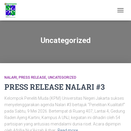
TOGGL
Uncategorized
NALARI
PRESS RELEASE
UNCATEGORIZED
PRESS RELEASE NALARI #3
Kelompok Peneliti Muda (KPM) Universitas Negeri Jakarta sukses
menyelenggarakan agenda Nalari #3 bertajuk “Penelitian Kualitatif”
pada Sabtu, 9 Mei 2026. Bertempat di Ruang 407, Lantai 4, Gedung
Raden Ajeng Kartini, Kampus A UNJ, kegiatan ini dihadiri oleh 54
partisipan yang antusias mendalami dunia riset. Acara dipimpin
oleh Afrillia Nur’Ajizah Azhar,
Read more