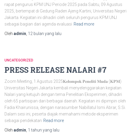
rapat pengurus KPM UNJ Periode 2025 pada Sabtu, 09 Agustus
2025, bertempat di Gedung Raden Ajeng Kartini, Universitas Negeri
Jakarta. Kegiatan ini dihadiri oleh seluruh pengurus KPM UNJ
sebagai bagian dari agenda evaluasi
Read more
Oleh
admin
,
12 bulan
yang lalu
UNCATEGORIZED
PRESS RELEASE NALARI #7
Zoom Meeting, 1 Agustus 2025𝐊𝐞𝐥𝐨𝐦𝐩𝐨𝐤 𝐏𝐞𝐧𝐞𝐥𝐢𝐭𝐢 𝐌𝐮𝐝𝐚 (𝐊𝐏𝐌)
Universitas Negeri Jakarta kembali menyelenggarakan kegiatan
Nalari yang ketujuh dengan tema Penelitian Eksperimen, dihadiri
oleh 65 partisipan dari berbagai daerah. Kegiatan ini dipimpin oleh
Fadia Khairunissa, dengan narasumber Nabillatul Ismi Abrar, S.Si.
Dalam sesi ini, peserta diajak memahami metode eksperimen
sebagai pendekatan
Read more
Oleh
admin
,
1 tahun
yang lalu