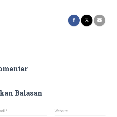
omentar
kan Balasan
ail
*
Website