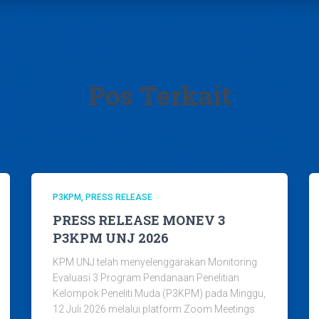
Pos Terkait
P3KPM
PRESS RELEASE
PRESS RELEASE MONEV 3
P3KPM UNJ 2026
KPM UNJ telah menyelenggarakan Monitoring
Evaluasi 3 Program Pendanaan Penelitian
Kelompok Peneliti Muda (P3KPM) pada Minggu,
12 Juli 2026 melalui platform Zoom Meetings.