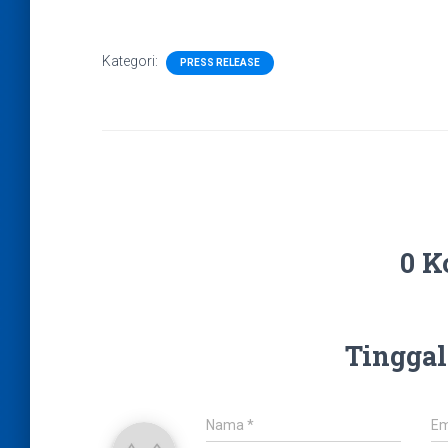
Kategori:
PRESS RELEASE
0 K
Tinggal
Nama
*
Em