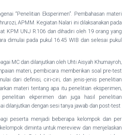
engenai “Penelitian Eksperimen”. Pembahasan materi
hrurozi, APMM. Kegiatan Nalari ini dilaksanakan pada
iat KPM UNJ R.106 dan dihadiri oleh 19 orang yang
ara dimulai pada pukul 16.45 WIB dan selesai pukul
bagai MC dan dilanjutkan oleh Uhti Aisyah Khumayroh,
aian materi, pembicara memberikan soal pre-test
 dari definisi, ciri-ciri, dan jenis-jenis penelitian
kan materi tentang apa itu penelitian eksperimen,
nis penelitian ekperimen dan juga hasil penelitian
i dilanjutkan dengan sesi tanya jawab dan post-test
bagi peserta menjadi beberapa kelompok dan per
ap kelompok diminta untuk mereview dan menjelaskan