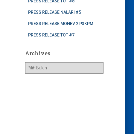
PRESS RELEASE TOT #8
PRESS RELEASE NALARI #5
PRESS RELEASE MONEV 2 P3KPM
PRESS RELEASE TOT #7
Archives
A
r
c
h
i
v
e
s