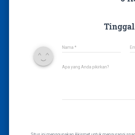
Tinggal
Nama
*
Em
Apa yang Anda pikirkan?
Situs ini menggunakan Akismet untuk mengurangi sp