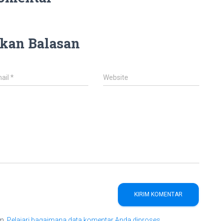
kan Balasan
ail
*
Website
am.
Pelajari bagaimana data komentar Anda diproses