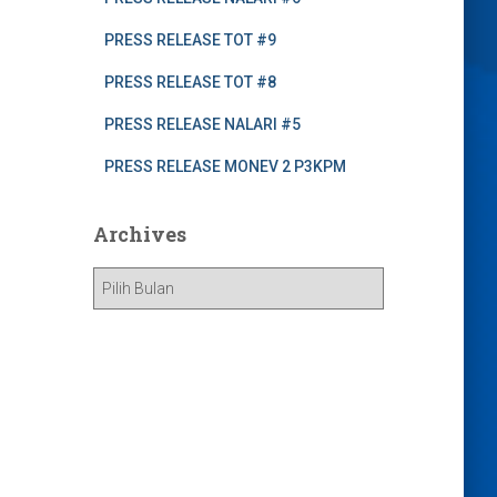
PRESS RELEASE TOT #9
PRESS RELEASE TOT #8
PRESS RELEASE NALARI #5
PRESS RELEASE MONEV 2 P3KPM
Archives
A
r
c
h
i
v
e
s