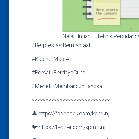
Nalar Ilmiah – Teknik Persidang
#BerprestasiBermanfaat
#KabinetMataAir
#BersatuBerdayaGuna
#MenelitiMembangunBangsa
〰〰〰〰〰〰〰〰〰〰〰〰〰〰
👤 https://facebook.com/kpmunj
🐦 https://twitter.com/kpm_unj