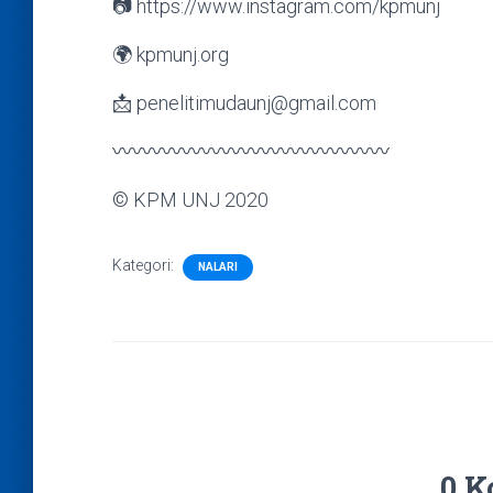
📷 https://www.instagram.com/kpmunj
🌍 kpmunj.org
📩 penelitimudaunj@gmail.com
〰〰〰〰〰〰〰〰〰〰〰〰〰〰
© KPM UNJ 2020
Kategori:
NALARI
0 K