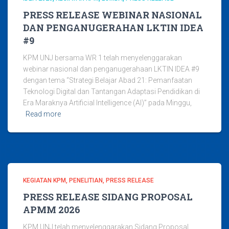
PRESS RELEASE WEBINAR NASIONAL
DAN PENGANUGERAHAN LKTIN IDEA
#9
KPM UNJ bersama WR 1 telah menyelenggarakan
webinar nasional dan penganugerahaan LKTIN IDEA #9
dengan tema “Strategi Belajar Abad 21: Pemanfaatan
Teknologi Digital dan Tantangan Adaptasi Pendidikan di
Era Maraknya Artificial Intelligence (AI)” pada Minggu,
Read more
KEGIATAN KPM
PENELITIAN
PRESS RELEASE
PRESS RELEASE SIDANG PROPOSAL
APMM 2026
KPM UNJ telah menyelenggarakan Sidang Proposal