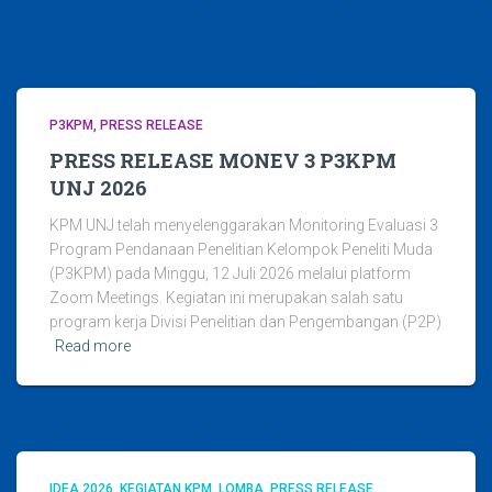
P3KPM
PRESS RELEASE
PRESS RELEASE MONEV 3 P3KPM
UNJ 2026
KPM UNJ telah menyelenggarakan Monitoring Evaluasi 3
Program Pendanaan Penelitian Kelompok Peneliti Muda
(P3KPM) pada Minggu, 12 Juli 2026 melalui platform
Zoom Meetings. Kegiatan ini merupakan salah satu
program kerja Divisi Penelitian dan Pengembangan (P2P)
Read more
IDEA 2026
KEGIATAN KPM
LOMBA
PRESS RELEASE