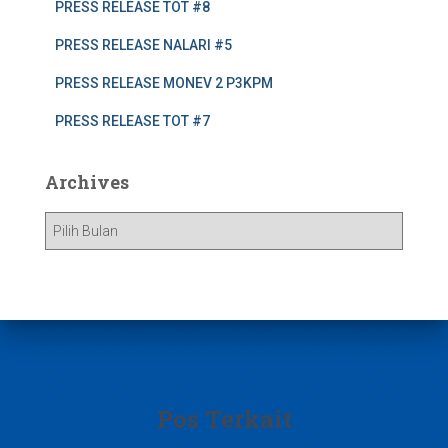
PRESS RELEASE TOT #8
PRESS RELEASE NALARI #5
PRESS RELEASE MONEV 2 P3KPM
PRESS RELEASE TOT #7
Archives
A
r
c
h
i
v
e
s
Pos Terkait