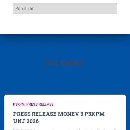
A
r
c
h
i
v
e
s
Pos Terkait
P3KPM
PRESS RELEASE
PRESS RELEASE MONEV 3 P3KPM
UNJ 2026