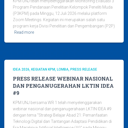
KPM UNJ telah menyelenggarakan Monitoring Evaluasi 3
Program Pendanaan Penelitian Kelompok Peneliti Muda
(P3KPM) pada Minggu, 12 Juli 2026 melalui platform
Zoom Meetings. Kegiatan ini merupakan salah satu
program kerja Divisi Penelitian dan Pengembangan (P2P)
Read more
IDEA 2026
KEGIATAN KPM
LOMBA
PRESS RELEASE
PRESS RELEASE WEBINAR NASIONAL
DAN PENGANUGERAHAN LKTIN IDEA
#9
KPM UNJ bersama WR 1 telah menyelenggarakan
webinar nasional dan penganugerahaan LKTIN IDEA #9
dengan tema “Strategi Belajar Abad 21: Pemanfaatan
Teknologi Digital dan Tantangan Adaptasi Pendidikan di
Era Maraknya Artificial Intelligence (AI)” pada Minggu,