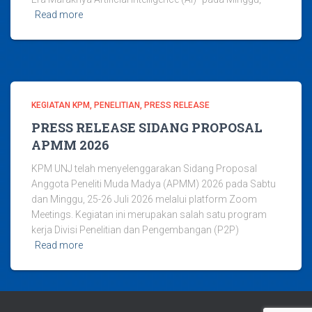
Read more
KEGIATAN KPM
PENELITIAN
PRESS RELEASE
PRESS RELEASE SIDANG PROPOSAL
APMM 2026
KPM UNJ telah menyelenggarakan Sidang Proposal
Anggota Peneliti Muda Madya (APMM) 2026 pada Sabtu
dan Minggu, 25-26 Juli 2026 melalui platform Zoom
Meetings. Kegiatan ini merupakan salah satu program
kerja Divisi Penelitian dan Pengembangan (P2P)
Read more