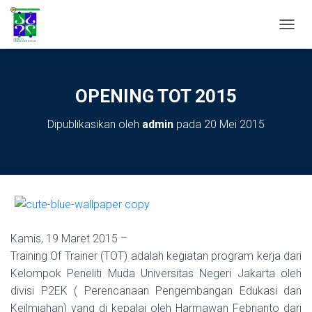
TOGGL
OPENING TOT 2015
Dipublikasikan oleh
admin
pada
20 Mei 2015
Kamis, 19 Maret 2015 –
Training Of Trainer (TOT) adalah kegiatan program kerja dari
Kelompok Peneliti Muda Universitas Negeri Jakarta oleh
divisi P2EK ( Perencanaan Pengembangan Edukasi dan
Keilmiahan) yang di kepalai oleh Harmawan Febrianto dari