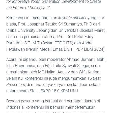
for Innovative Youth Generation Development to Create
the Future of Society 5.0
”.
Konferensi ini menghadirkan
keynote speaker
yang luar
biasa, Prof. Josaphat Tetuko Sri Sumantyo, Ph.D dari
Chiba University Jepang dan Universitas Sebelas Maret,
serta dua pembicara utama, Prof. Dr. I Ketut Eddy
Purnama, S.T., M.T. (Dekan FTEIC ITS) dan Andre
Ferdiawan (Peraih Medali Emas Divisi IPDP LIDM 2024).
Acara ini dipandu oleh moderator Ahmad Burhan Falahi,
Icha Haerunnisa, dan Fitri Laila Syawali Siregar, serta
dimeriahkan oleh MC Haikal Agusty dan Wifa Karina.
Selain itu, konferensi ini juga mengumumkan 15
Best
Presenters
, di mana karya-karya mereka dipamerkan
dalam acara SKILL EXPO 18.0 KPM UNJ.
Dengan peserta yang berasal dari berbagai daerah di
Indonesia, konferensi ini berhasil mempertemukan