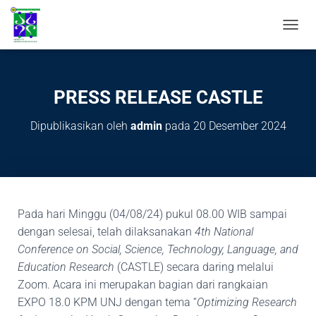
T
O
G
G
L
PRESS RELEASE CASTLE
E
N
Dipublikasikan oleh
admin
pada
20 Desember 2024
A
V
I
G
A
S
I
Pada hari Minggu (04/08/24) pukul 08.00 WIB sampai
dengan selesai, telah dilaksanakan
4th National
Conference on Social, Science, Technology, Language, and
Education Research
(CASTLE) secara daring melalui
Zoom. Acara ini merupakan bagian dari rangkaian
EXPO 18.0 KPM UNJ dengan tema “
Optimizing Research