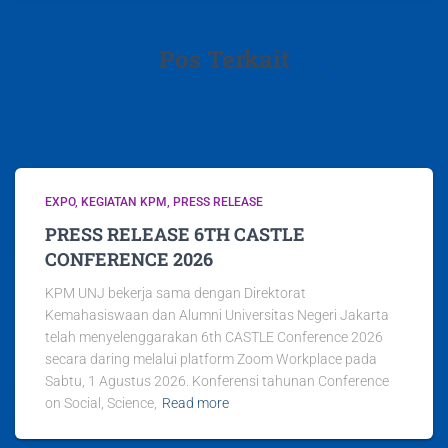
Pos Terkait
EXPO
KEGIATAN KPM
PRESS RELEASE
PRESS RELEASE 6TH CASTLE
CONFERENCE 2026
KPM UNJ bekerja sama dengan Direktorat
Kemahasiswaan dan Alumni Universitas Negeri Jakarta
telah menyelenggarakan 6th CASTLE Conference 2026
secara daring melalui platform Zoom Workplace pada
Sabtu, 1 Agustus 2026. Konferensi tahunan Conference
on Social, Science,
Read more