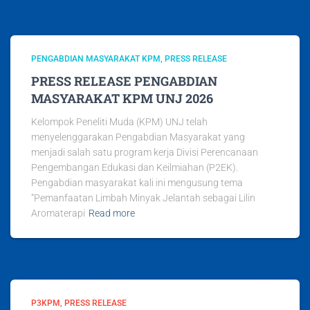
PENGABDIAN MASYARAKAT KPM
PRESS RELEASE
PRESS RELEASE PENGABDIAN
MASYARAKAT KPM UNJ 2026
Kelompok Peneliti Muda (KPM) UNJ telah
menyelenggarakan Pengabdian Masyarakat yang
menjadi salah satu program kerja Divisi Perencanaan
Pengembangan Edukasi dan Keilmiahan (P2EK).
Pengabdian masyarakat kali ini mengusung tema
“Pemanfaatan Limbah Minyak Jelantah sebagai Lilin
Aromaterapi
Read more
P3KPM
PRESS RELEASE