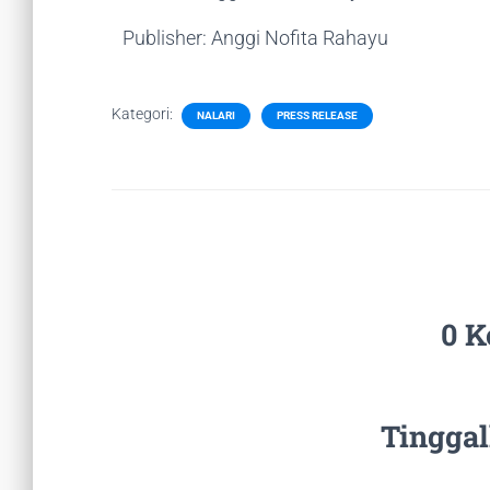
Publisher: Anggi Nofita Rahayu
Kategori:
NALARI
PRESS RELEASE
0 K
Tingga