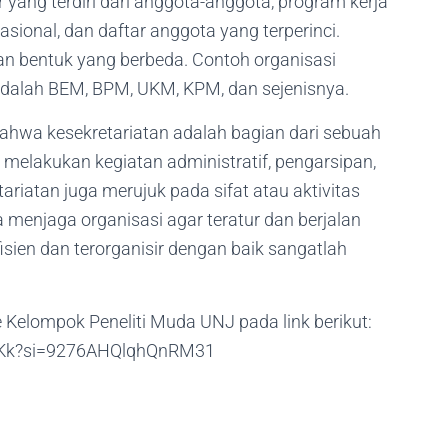
 yang terdiri dari anggota-anggota, program kerja
asional, dan daftar anggota yang terperinci.
dan bentuk yang berbeda. Contoh organisasi
adalah BEM, BPM, UKM, KPM, dan sejenisnya.
wa kesekretariatan adalah bagian dari sebuah
melakukan kegiatan administratif, pengarsipan,
riatan juga merujuk pada sifat atau aktivitas
a menjaga organisasi agar teratur dan berjalan
isien dan terorganisir dengan baik sangatlah
e Kelompok Peneliti Muda UNJ pada link berikut:
bdKk?si=9276AHQlqhQnRM31