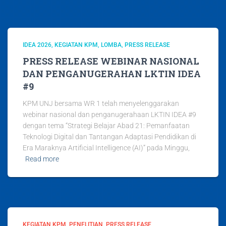
IDEA 2026
KEGIATAN KPM
LOMBA
PRESS RELEASE
PRESS RELEASE WEBINAR NASIONAL
DAN PENGANUGERAHAN LKTIN IDEA
#9
KPM UNJ bersama WR 1 telah menyelenggarakan
webinar nasional dan penganugerahaan LKTIN IDEA #9
dengan tema “Strategi Belajar Abad 21: Pemanfaatan
Teknologi Digital dan Tantangan Adaptasi Pendidikan di
Era Maraknya Artificial Intelligence (AI)” pada Minggu,
Read more
KEGIATAN KPM
PENELITIAN
PRESS RELEASE