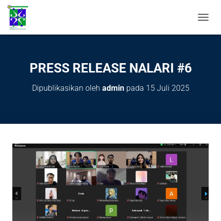
T
O
G
G
L
PRESS RELEASE NALARI #6
E
N
Dipublikasikan oleh
admin
pada
15 Juli 2025
A
V
I
G
A
S
I