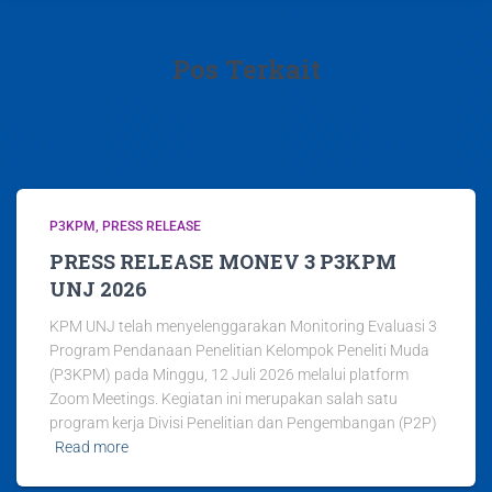
Pos Terkait
P3KPM
PRESS RELEASE
PRESS RELEASE MONEV 3 P3KPM
UNJ 2026
KPM UNJ telah menyelenggarakan Monitoring Evaluasi 3
Program Pendanaan Penelitian Kelompok Peneliti Muda
(P3KPM) pada Minggu, 12 Juli 2026 melalui platform
Zoom Meetings. Kegiatan ini merupakan salah satu
program kerja Divisi Penelitian dan Pengembangan (P2P)
Read more