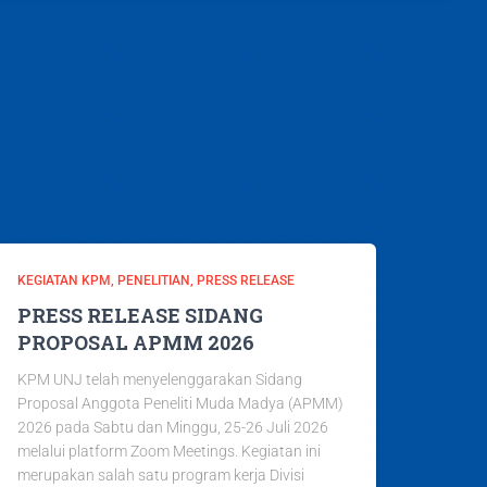
KEGIATAN KPM
PENELITIAN
PRESS RELEASE
PRESS RELEASE SIDANG
PROPOSAL APMM 2026
KPM UNJ telah menyelenggarakan Sidang
Proposal Anggota Peneliti Muda Madya (APMM)
2026 pada Sabtu dan Minggu, 25-26 Juli 2026
melalui platform Zoom Meetings. Kegiatan ini
merupakan salah satu program kerja Divisi