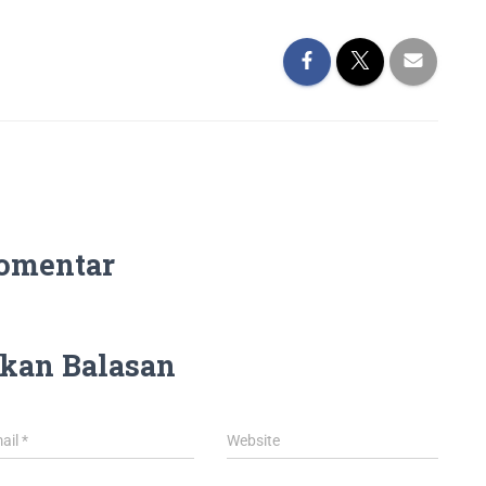
omentar
kan Balasan
ail
*
Website