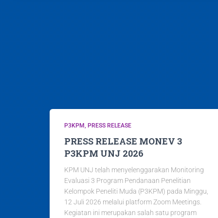
P3KPM
PRESS RELEASE
PRESS RELEASE MONEV 3
P3KPM UNJ 2026
KPM UNJ telah menyelenggarakan Monitoring
Evaluasi 3 Program Pendanaan Penelitian
Kelompok Peneliti Muda (P3KPM) pada Minggu,
12 Juli 2026 melalui platform Zoom Meetings.
Kegiatan ini merupakan salah satu program