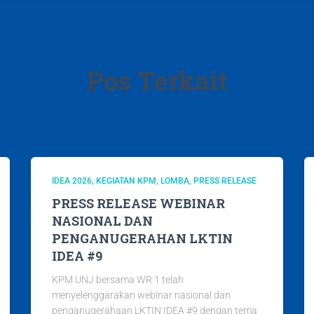
Pos Terkait
IDEA 2026
KEGIATAN KPM
LOMBA
PRESS RELEASE
PRESS RELEASE WEBINAR
NASIONAL DAN
PENGANUGERAHAN LKTIN
IDEA #9
KPM UNJ bersama WR 1 telah
menyelenggarakan webinar nasional dan
penganugerahaan LKTIN IDEA #9 dengan tema