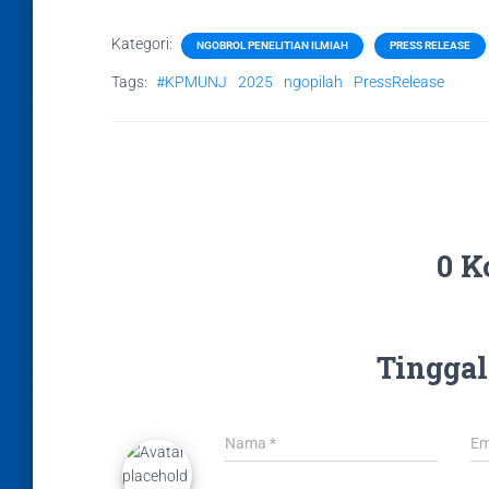
Kategori:
NGOBROL PENELITIAN ILMIAH
PRESS RELEASE
Tags:
#KPMUNJ
2025
ngopilah
PressRelease
0 K
Tinggal
Nama
*
Em