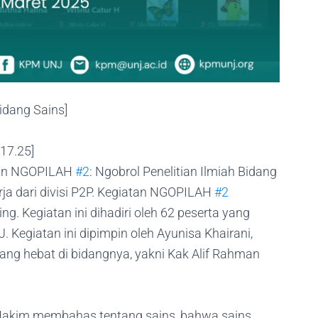
Bidang Sains]
17.25]
tan NGOPILAH
#2
: Ngobrol Penelitian Ilmiah Bidang
ja dari divisi P2P. Kegiatan NGOPILAH
#2
g. Kegiatan ini dihadiri oleh 62 peserta yang
 Kegiatan ini dipimpin oleh Ayunisa Khairani,
ng hebat di bidangnya, yakni Kak Alif Rahman
Hakim membahas tentang sains, bahwa sains