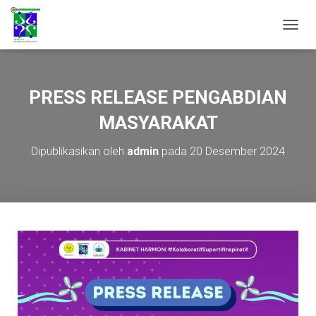
T
O
G
G
L
PRESS RELEASE PENGABDIAN
E
N
MASYARAKAT
A
V
Dipublikasikan oleh
admin
pada
20 Desember 2024
I
G
A
S
I