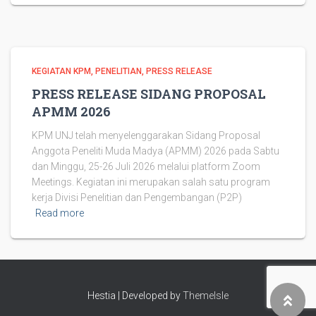
KEGIATAN KPM
PENELITIAN
PRESS RELEASE
PRESS RELEASE SIDANG PROPOSAL
APMM 2026
KPM UNJ telah menyelenggarakan Sidang Proposal
Anggota Peneliti Muda Madya (APMM) 2026 pada Sabtu
dan Minggu, 25-26 Juli 2026 melalui platform Zoom
Meetings. Kegiatan ini merupakan salah satu program
kerja Divisi Penelitian dan Pengembangan (P2P)
Read more
Hestia | Developed by
ThemeIsle