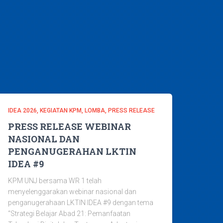
IDEA 2026
KEGIATAN KPM
LOMBA
PRESS RELEASE
PRESS RELEASE WEBINAR
NASIONAL DAN
PENGANUGERAHAN LKTIN
IDEA #9
KPM UNJ bersama WR 1 telah
menyelenggarakan webinar nasional dan
penganugerahaan LKTIN IDEA #9 dengan tema
“Strategi Belajar Abad 21: Pemanfaatan