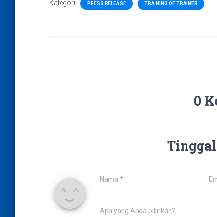
Kategori:
PRESS RELEASE
TRAINING OF TRAINER
0 K
Tinggal
Nama
*
Em
Apa yang Anda pikirkan?