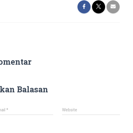
omentar
kan Balasan
ail
*
Website