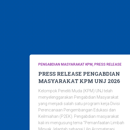
PENGABDIAN MASYARAKAT KPM
PRESS RELEASE
PRESS RELEASE PENGABDIAN
MASYARAKAT KPM UNJ 2026
Kelompok Peneliti Muda (KPM) UNJ telah
menyelenggarakan Pengabdian Masyarakat
yang menjadi salah satu program kerja Divisi
Perencanaan Pengembangan Edukasi dan
Keilmiahan (P2EK). Pengabdian masyarakat
kali ini mengusung tema “Pemanfaatan Limbah
Minyak Jelantah sebagai Lilin Aromaterapi