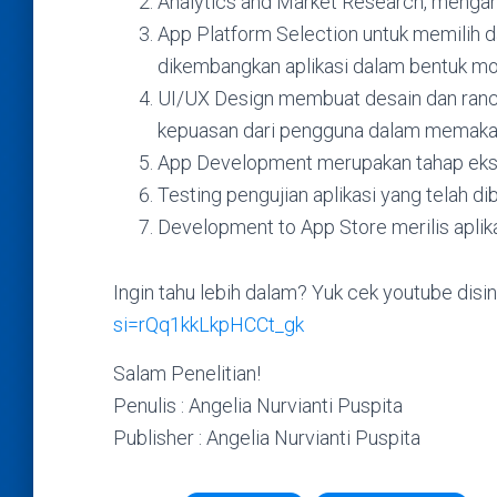
Analytics and Market Research, mengana
App Platform Selection untuk memilih da
dikembangkan aplikasi dalam bentuk mo
UI/UX Design membuat desain dan ranca
kepuasan dari pengguna dalam memakai 
App Development merupakan tahap eks
Testing pengujian aplikasi yang telah di
Development to App Store merilis aplika
Ingin tahu lebih dalam? Yuk cek youtube disi
si=rQq1kkLkpHCCt_gk
Salam Penelitian!
Penulis : Angelia Nurvianti Puspita
Publisher : Angelia Nurvianti Puspita