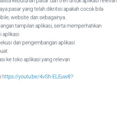
lisa kebutuhan pasar dan tren untuk aplikasi relevan
ya pasar yang telah dikritisi apakah cocok bila
bile, website dan sebagainya.
ngan tampilan aplikasi, serta memperhatikan
aplikasi
ekusi dan pengembangan aplikasi
buat
si ke toko aplikasi yang relevan
ni
https://youtu.be/4vSh-ELEuw8?