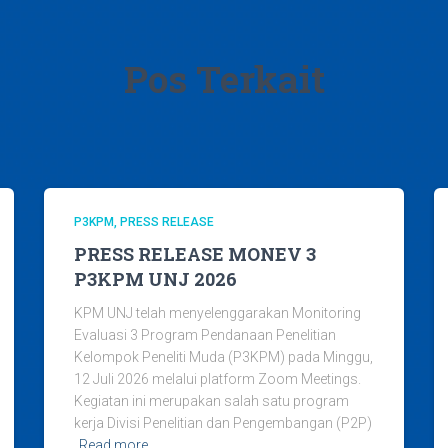
Pos Terkait
P3KPM
PRESS RELEASE
PRESS RELEASE MONEV 3
P3KPM UNJ 2026
KPM UNJ telah menyelenggarakan Monitoring
Evaluasi 3 Program Pendanaan Penelitian
Kelompok Peneliti Muda (P3KPM) pada Minggu,
12 Juli 2026 melalui platform Zoom Meetings.
Kegiatan ini merupakan salah satu program
kerja Divisi Penelitian dan Pengembangan (P2P)
Read more