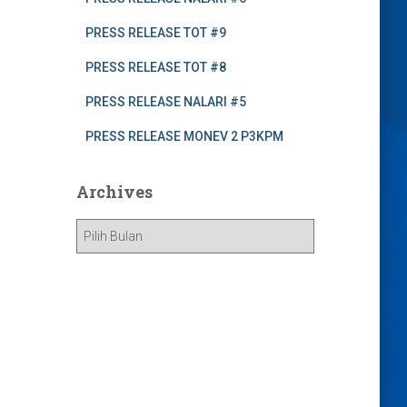
PRESS RELEASE TOT #9
PRESS RELEASE TOT #8
PRESS RELEASE NALARI #5
PRESS RELEASE MONEV 2 P3KPM
Archives
A
r
c
h
i
v
e
s