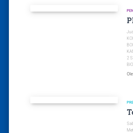
PE
P
Jua
KO
BO
KAN
2 
BI
Ol
PR
T
Sab
Met