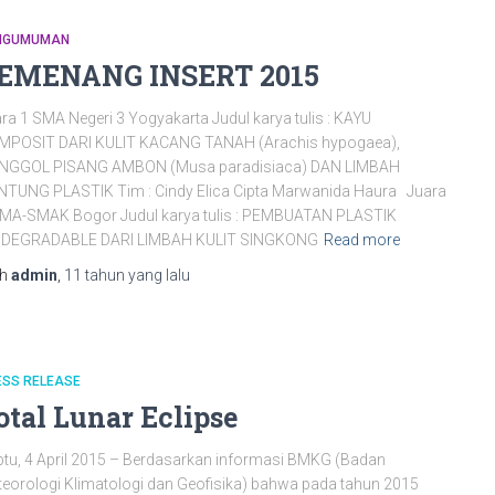
NGUMUMAN
EMENANG INSERT 2015
ra 1 SMA Negeri 3 Yogyakarta Judul karya tulis : KAYU
MPOSIT DARI KULIT KACANG TANAH (Arachis hypogaea),
NGGOL PISANG AMBON (Musa paradisiaca) DAN LIMBAH
TUNG PLASTIK Tim : Cindy Elica Cipta Marwanida Haura Juara
SMA-SMAK Bogor Judul karya tulis : PEMBUATAN PLASTIK
ODEGRADABLE DARI LIMBAH KULIT SINGKONG
Read more
eh
admin
,
11 tahun
yang lalu
ESS RELEASE
otal Lunar Eclipse
tu, 4 April 2015 – Berdasarkan informasi BMKG (Badan
eorologi Klimatologi dan Geofisika) bahwa pada tahun 2015