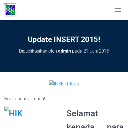
TOGGL
Update INSERT 2015!
Dipublikasikan oleh
admin
pada
21 Juni 2015
Haloo peneliti muda!
Selamat
kepada para