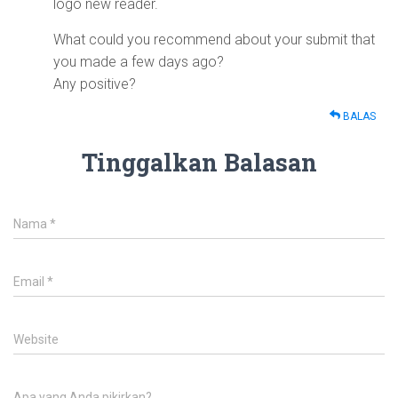
logo new reader.
What could you recommend about your submit that
you made a few days ago?
Any positive?
BALAS
Tinggalkan Balasan
Nama
*
Email
*
Website
Apa yang Anda pikirkan?