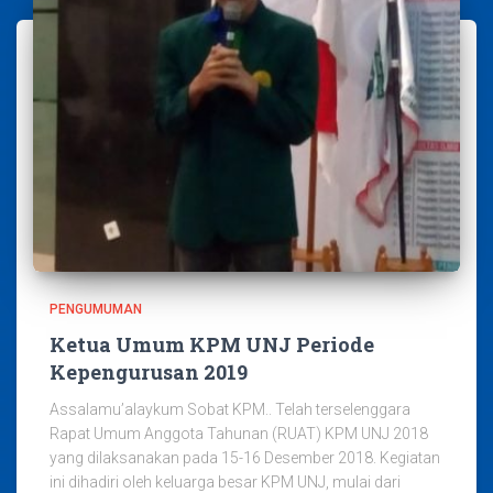
PENGUMUMAN
Ketua Umum KPM UNJ Periode
Kepengurusan 2019
Assalamu’alaykum Sobat KPM.. Telah terselenggara
Rapat Umum Anggota Tahunan (RUAT) KPM UNJ 2018
yang dilaksanakan pada 15-16 Desember 2018. Kegiatan
ini dihadiri oleh keluarga besar KPM UNJ, mulai dari