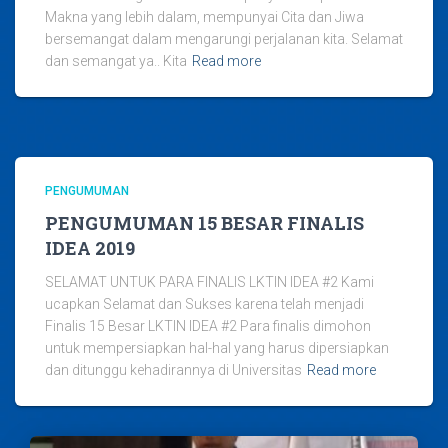
Makna yang lebih dalam, mempunyai Cita dan Jiwa
bersemangat dalam mengarungi perjalanan kita. Selamat
dan semangat ya.. Kita
Read more
PENGUMUMAN
PENGUMUMAN 15 BESAR FINALIS
IDEA 2019
SELAMAT UNTUK PARA FINALIS LKTIN IDEA #2 Kami
ucapkan Selamat dan Sukses karena telah menjadi
Finalis 15 Besar LKTIN IDEA #2 Para finalis dimohon
untuk mempersiapkan hal-hal yang harus dipersiapkan
dan ditunggu kehadirannya di Universitas
Read more