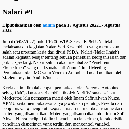
Nalari #9
Dipublikasikan oleh
admin
pada
17 Agustus 2022
17 Agustus
2022
Jumat (5/08/2022) pukul 16.00 WIB-Selesai KPM UNJ telah
melaksanakan kegiatan Nalari Seri Kesembilan yang merupakan
salah satu program kerja dari divisi PSDA. Nalari (Nalar Ilmiah)
adalah kegiatan belajar tentang sebuah penelitian keorganisasian dan
public speaking. Nalari kali ini akan membahas “Penelitian
Eksperimen” yang dilaksanakan di Zoom Cloud Meeting.
Pembukaan oleh MC yaitu Yeremia Antonius dan dilanjutkan oleh
Moderator yaitu Andi Wiranata.
Kegiatan ini dimulai dengan pembukaan oleh Yeremia Antonius
sebagai MC, dan acara diambil alih oleh Andi Wiranata selaku
Moderator, lalu pemaparan materi oleh Imam Safir Alwan Nurza,
APMU serta membuka sesi tanya jawab dan penutup. Peserta dan
pengurus yang mengikuti kegiatan nalari ini membuat resume dari
materi yang disampaikan. Materi yang disampaikan oleh Imam Safir
Alwan Nurza meliputi definisi penelitian eksperimen, karakteristik
penelitian eksperimen yang terdiri dari mengontrol variabel,