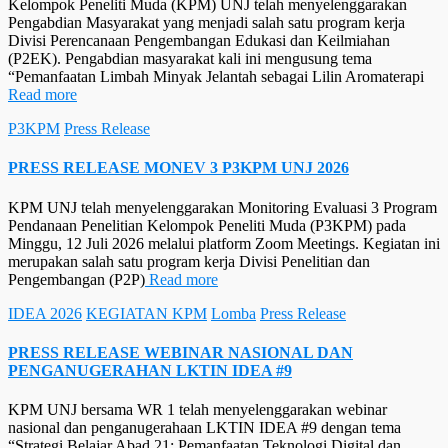
Kelompok Peneliti Muda (KPM) UNJ telah menyelenggarakan
Pengabdian Masyarakat yang menjadi salah satu program kerja
Divisi Perencanaan Pengembangan Edukasi dan Keilmiahan
(P2EK). Pengabdian masyarakat kali ini mengusung tema
“Pemanfaatan Limbah Minyak Jelantah sebagai Lilin Aromaterapi
Read more
P3KPM
Press Release
PRESS RELEASE MONEV 3 P3KPM UNJ 2026
KPM UNJ telah menyelenggarakan Monitoring Evaluasi 3 Program
Pendanaan Penelitian Kelompok Peneliti Muda (P3KPM) pada
Minggu, 12 Juli 2026 melalui platform Zoom Meetings. Kegiatan ini
merupakan salah satu program kerja Divisi Penelitian dan
Pengembangan (P2P)
Read more
IDEA 2026
KEGIATAN KPM
Lomba
Press Release
PRESS RELEASE WEBINAR NASIONAL DAN
PENGANUGERAHAN LKTIN IDEA #9
KPM UNJ bersama WR 1 telah menyelenggarakan webinar
nasional dan penganugerahaan LKTIN IDEA #9 dengan tema
“Strategi Belajar Abad 21: Pemanfaatan Teknologi Digital dan