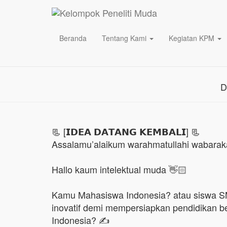
Ayo Daftar
Beranda
Tentang Kami
Kegiatan KPM
D
📃 [𝗜𝗗𝗘𝗔 𝗗𝗔𝗧𝗔𝗡𝗚 𝗞𝗘𝗠𝗕𝗔𝗟𝗜] 📃
Assalamu’alaikum warahmatullahi wabarak
Hallo kaum intelektual muda 👋🏻
Kamu Mahasiswa Indonesia? atau siswa SM
inovatif demi mempersiapkan pendidikan b
Indonesia? ✍️