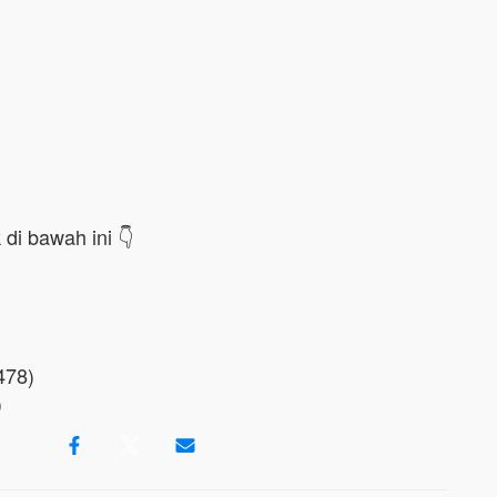
di bawah ini 👇
478)
)