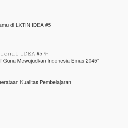
kamu di LKTIN IDEA #5
𝚜𝚒𝚘𝚗𝚊𝚕 𝙸𝙳𝙴𝙰 #5 ✨
tif Guna Mewujudkan Indonesia Emas 2045”
merataan Kualitas Pembelajaran