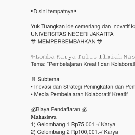
‼️Disini tempatnya‼️
Yuk Tuangkan ide cemerlang dan inovatif 
UNIVERSITAS NEGERI JAKARTA
🎊 MEMPERSEMBAHKAN 🎊
✨𝙻𝚘𝚖𝚋𝚊 𝙺𝚊𝚛𝚢𝚊 𝚃𝚞𝚕𝚒𝚜 𝙸𝚕𝚖𝚒𝚊𝚑 𝙽𝚊
Tema: “Pembelajaran Kreatif dan Kolabora
📄 Subtema
• Inovasi dan Strategi Peningkatan dan Pe
• Media Pembelajaran Kolaboratif Kreatif
💰Biaya Pendaftaran 💰
𝐌𝐚𝐡𝐚𝐬𝐢𝐬𝐰𝐚
1) Gelombang 1 Rp75,001.-/ Kaгуa
2) Gelombang 2 Rp100,001.-/ Karya