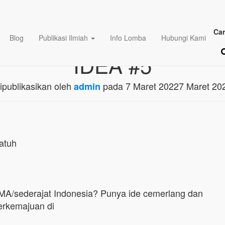
 Lomba Karya Tulis Ilmi
Car
Blog
Publikasi Ilmiah
Info Lomba
Hubungi Kami
IDEA #5
ipublikasikan oleh
pada
7 Maret 2022
7 Maret 20
admin
atuh
A/sederajat Indonesia? Punya ide cemerlang dan
erkemajuan di