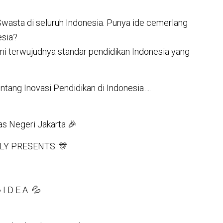
wasta di seluruh Indonesia. Punya ide cemerlang
esia?
i terwujudnya standar pendidikan Indonesia yang
entang Inovasi Pendidikan di Indonesia….
as Negeri Jakarta 🎉
Y PRESENTS :🎊
 I D E A 💦