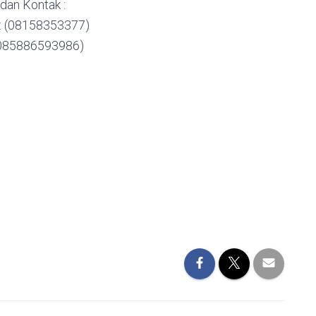
 dan Kontak :
 : (08158353377)
 (085886593986)