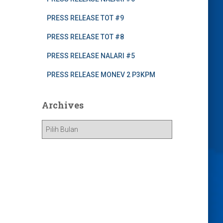
PRESS RELEASE TOT #9
PRESS RELEASE TOT #8
PRESS RELEASE NALARI #5
PRESS RELEASE MONEV 2 P3KPM
Archives
A
r
c
h
i
v
e
s