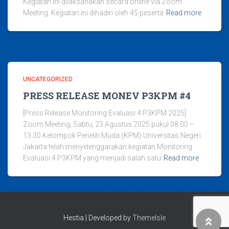
Kegiatan ini dilaksanakan secara online via Zoom
Meeting. Kegiatan ini dihadiri oleh 45 peserta
Read more
UNCATEGORIZED
PRESS RELEASE MONEV P3KPM #4
[Press Release Monitoring Evaluasi 4 P3KPM 2025]
Zoom Meeting, Sabtu, 23 Agustus 2025 pukul 08.00 –
13.30 Kelompok Peneliti Muda (KPM) Universitas Negeri
Jakarta telah menyelenggarakan kegiatan Monitoring
Evaluasi 4 P3KPM yang menjadi salah satu
Read more
Hestia | Developed by
ThemeIsle