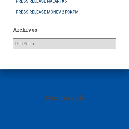
PRESS RELEASE NALARI #5
PRESS RELEASE MONEV 2 P3KPM
Archives
A
r
c
h
i
v
e
s
Pos Terkait