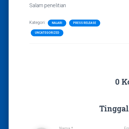
Salam penelitian
Kategori:
NALARI
PRESS RELEASE
UNCATEGORIZED
0 K
Tinggal
Nama
*
Em