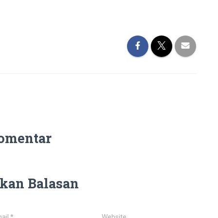
omentar
kan Balasan
ail
*
Website