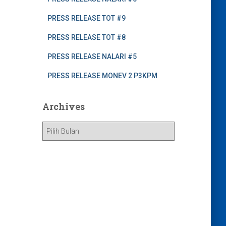
PRESS RELEASE TOT #9
PRESS RELEASE TOT #8
PRESS RELEASE NALARI #5
PRESS RELEASE MONEV 2 P3KPM
Archives
A
r
c
h
i
v
e
s