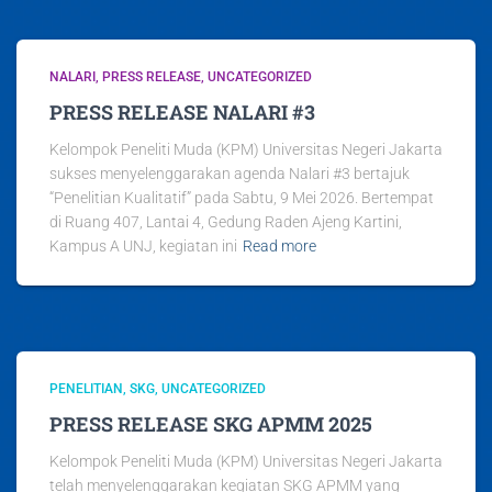
NALARI
PRESS RELEASE
UNCATEGORIZED
PRESS RELEASE NALARI #3
Kelompok Peneliti Muda (KPM) Universitas Negeri Jakarta
sukses menyelenggarakan agenda Nalari #3 bertajuk
“Penelitian Kualitatif” pada Sabtu, 9 Mei 2026. Bertempat
di Ruang 407, Lantai 4, Gedung Raden Ajeng Kartini,
Kampus A UNJ, kegiatan ini
Read more
PENELITIAN
SKG
UNCATEGORIZED
PRESS RELEASE SKG APMM 2025
Kelompok Peneliti Muda (KPM) Universitas Negeri Jakarta
telah menyelenggarakan kegiatan SKG APMM yang