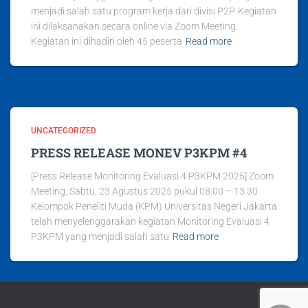
menjadi salah satu program kerja dari divisi P2P. Kegiatan
ini dilaksanakan secara online via Zoom Meeting.
Kegiatan ini dihadiri oleh 45 peserta
Read more
UNCATEGORIZED
PRESS RELEASE MONEV P3KPM #4
[Press Release Monitoring Evaluasi 4 P3KPM 2025] Zoom
Meeting, Sabtu, 23 Agustus 2025 pukul 08.00 – 13.30
Kelompok Peneliti Muda (KPM) Universitas Negeri Jakarta
telah menyelenggarakan kegiatan Monitoring Evaluasi 4
P3KPM yang menjadi salah satu
Read more