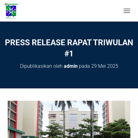
T
O
G
G
L
PRESS RELEASE RAPAT TRIWULAN
E
N
#1
A
V
Dipublikasikan oleh
admin
pada
29 Mei 2025
I
G
A
S
I