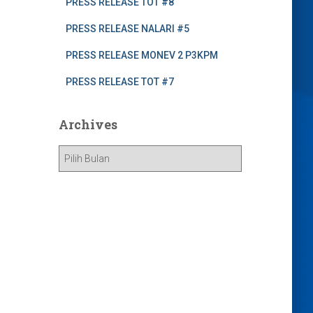
PRESS RELEASE TOT #8
PRESS RELEASE NALARI #5
PRESS RELEASE MONEV 2 P3KPM
PRESS RELEASE TOT #7
Archives
A
r
c
h
i
v
e
s