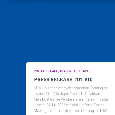
PRESS RELEASE
TRAINING OF TRAINER
PRESS RELEASE TOT #10
KPM UNJ telah menyelenggarakan Training of
Trainer (ToT) bertajuk “ToT #10 Pelatihan
Membuat Game Pembelajaran Interaktif” pada
Jum’at, 24 Juli 2026 melalui platform Zoom
Meetings. Acara ini diikuti oleh kurang lebih 62