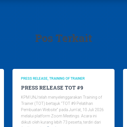
Pos Terkait
PRESS RELEASE
TRAINING OF TRAINER
PRESS RELEASE TOT #9
KPM UNJ telah menyelenggarakan Training of
Trainer (TOT) bertajuk “TOT #9 Pelatihan
Pembuatan Website” pada Jum’at, 10 Juli 2026
melalui platform Zoom Meetings. Acara ini
diikuti oleh kurang lebih 73 peserta, terdiri dari