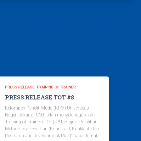
PRESS RELEASE
TRAINING OF TRAINER
PRESS RELEASE TOT #8
Kelompok Peneliti Muda (KPM) Universitas
Negeri Jakarta (UNJ) telah menyelenggarakan
Training of Trainer (TOT) #8 bertajuk “Pelatihan
Metodologi Penelitian (Kuantitatif, Kualitatif, dan
Research and Development/R&D)” pada Jumat,