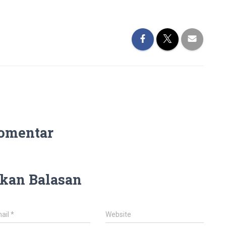
omentar
kan Balasan
ail
*
Website