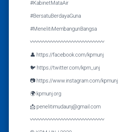
#KabinetMataAir
#BersatuBerdayaGuna
#MenelitiMembangunBangsa
〰〰〰〰〰〰〰〰〰〰〰〰〰〰
👤 https://facebook.com/kpmunj
🐦 https://twitter.com/kpm_unj
📷 https://www.instagram.com/kpmunj
🌍 kpmunj.org
📩 penelitimudaunj@gmail.com
〰〰〰〰〰〰〰〰〰〰〰〰〰〰