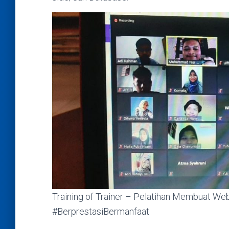
Training of Trainer – Pelatihan Membuat We
#BerprestasiBermanfaat