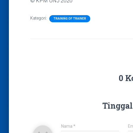
© KPM UNJ 2020
Kategori:
TRAINING OF TRAINER
0 K
Tinggal
Nama
*
Em