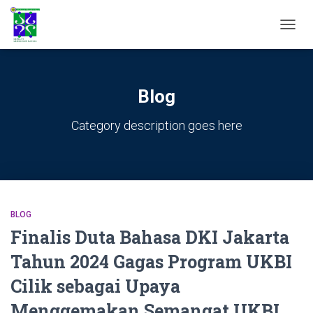
TOGGL
Blog
Category description goes here
BLOG
Finalis Duta Bahasa DKI Jakarta
Tahun 2024 Gagas Program UKBI
Cilik sebagai Upaya
Menggemakan Semangat UKBI