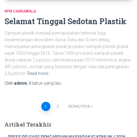
KPM CAKRAWALA
Selamat Tinggal Sedotan Plastik
Sampah plastik menjadi permasalahan terbesar bagi
keseimbangan ekosistem dunia. Data dari ScienceMag
menunjukkan peningkatan pesat produksi sampah plastik global
sejak 1950 hingga 2015. Tahun 1950 produksi sampah plastik
dunia sebesar 2 juta ton, sementara pada 2015 menembus angka
381 juta ton. Jumlah yang fantastis dengan rata-rata peningkatan
5,8 juta ton
Read more
Oleh
admin
,
8 tahun
yang lalu
1
2
BERIKUTNYA
Artikel Terakhir
PRESS RELEASE PENGABDIAN MASYARAKAT KPM UNJ 2026