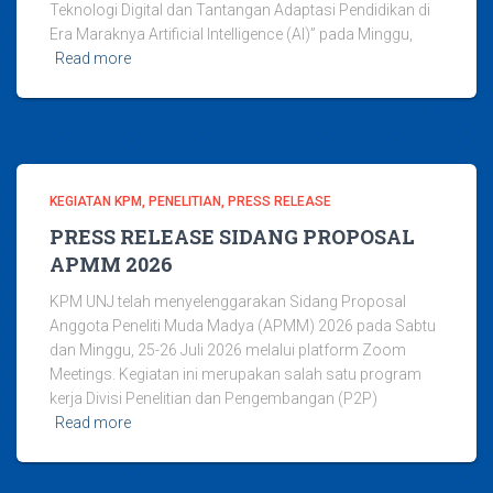
Teknologi Digital dan Tantangan Adaptasi Pendidikan di
Era Maraknya Artificial Intelligence (AI)” pada Minggu,
Read more
KEGIATAN KPM
PENELITIAN
PRESS RELEASE
PRESS RELEASE SIDANG PROPOSAL
APMM 2026
KPM UNJ telah menyelenggarakan Sidang Proposal
Anggota Peneliti Muda Madya (APMM) 2026 pada Sabtu
dan Minggu, 25-26 Juli 2026 melalui platform Zoom
Meetings. Kegiatan ini merupakan salah satu program
kerja Divisi Penelitian dan Pengembangan (P2P)
Read more