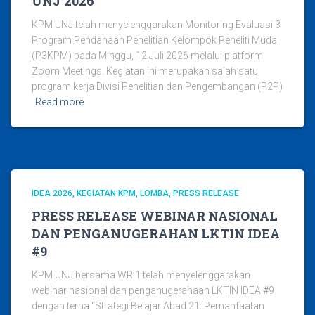
UNJ 2026
KPM UNJ telah menyelenggarakan Monitoring Evaluasi 3
Program Pendanaan Penelitian Kelompok Peneliti Muda
(P3KPM) pada Minggu, 12 Juli 2026 melalui platform
Zoom Meetings. Kegiatan ini merupakan salah satu
program kerja Divisi Penelitian dan Pengembangan (P2P)
Read more
IDEA 2026
KEGIATAN KPM
LOMBA
PRESS RELEASE
PRESS RELEASE WEBINAR NASIONAL
DAN PENGANUGERAHAN LKTIN IDEA
#9
KPM UNJ bersama WR 1 telah menyelenggarakan
webinar nasional dan penganugerahaan LKTIN IDEA #9
dengan tema “Strategi Belajar Abad 21: Pemanfaatan