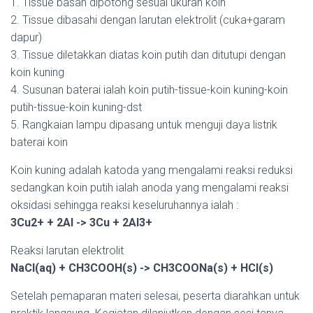
1. Tissue basah dipotong sesuai ukuran koin
2. Tissue dibasahi dengan larutan elektrolit (cuka+garam
dapur)
3. Tissue diletakkan diatas koin putih dan ditutupi dengan
koin kuning
4. Susunan baterai ialah koin putih-tissue-koin kuning-koin
putih-tissue-koin kuning-dst
5. Rangkaian lampu dipasang untuk menguji daya listrik
baterai koin
Koin kuning adalah katoda yang mengalami reaksi reduksi
sedangkan koin putih ialah anoda yang mengalami reaksi
oksidasi sehingga reaksi keseluruhannya ialah :
3Cu2+ + 2Al -> 3Cu + 2Al3+
Reaksi larutan elektrolit
NaCl(aq) + CH3COOH(s) -> CH3COONa(s) + HCl(s)
Setelah pemaparan materi selesai, peserta diarahkan untuk