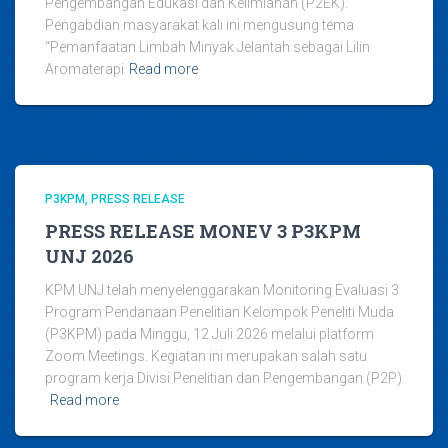
Pengembangan Edukasi dan Keilmiahan (P2EK).
Pengabdian masyarakat kali ini mengusung tema
“Pemanfaatan Limbah Minyak Jelantah sebagai Lilin
Aromaterapi
Read more
P3KPM
PRESS RELEASE
PRESS RELEASE MONEV 3 P3KPM
UNJ 2026
KPM UNJ telah menyelenggarakan Monitoring Evaluasi 3
Program Pendanaan Penelitian Kelompok Peneliti Muda
(P3KPM) pada Minggu, 12 Juli 2026 melalui platform
Zoom Meetings. Kegiatan ini merupakan salah satu
program kerja Divisi Penelitian dan Pengembangan (P2P)
Read more