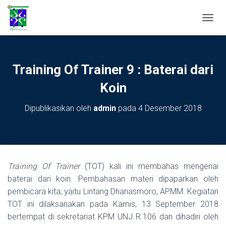
TOGGL
Training Of Trainer 9 : Baterai dari
Koin
Dipublikasikan oleh
admin
pada
4 Desember 2018
Training Of Trainer
(TOT) kali ini membahas mengenai
baterai dari koin. Pembahasan materi dipaparkan oleh
pembicara kita, yaitu Lintang Dhanasmoro, APMM. Kegiatan
TOT ini dilaksanakan pada Kamis, 13 September 2018
bertempat di sekretariat KPM UNJ R.106 dan dihadiri oleh