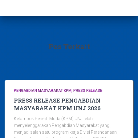
h
i
v
e
s
Pos Terkait
PENGABDIAN MASYARAKAT KPM
PRESS RELEASE
PRESS RELEASE PENGABDIAN
MASYARAKAT KPM UNJ 2026
Kelompok Peneliti Muda (KPM) UNJ telah
menyelenggarakan Pengabdian Masyarakat yang
menjadi salah satu program kerja Divisi Perencanaan