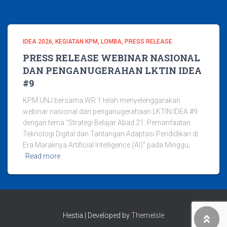
IDEA 2026
KEGIATAN KPM
LOMBA
PRESS RELEASE
PRESS RELEASE WEBINAR NASIONAL
DAN PENGANUGERAHAN LKTIN IDEA
#9
KPM UNJ bersama WR 1 telah menyelenggarakan
webinar nasional dan penganugerahaan LKTIN IDEA #9
dengan tema “Strategi Belajar Abad 21: Pemanfaatan
Teknologi Digital dan Tantangan Adaptasi Pendidikan di
Era Maraknya Artificial Intelligence (AI)” pada Minggu,
Read more
Hestia | Developed by
ThemeIsle